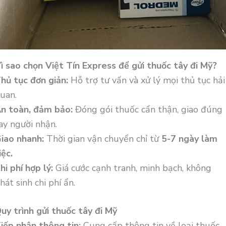
ì sao chọn Việt Tín Express để gửi thuốc tây đi Mỹ?
hủ tục đơn giản:
Hỗ trợ tư vấn và xử lý mọi thủ tục hải
uan.
n toàn, đảm bảo:
Đóng gói thuốc cẩn thận, giao đúng
ay người nhận.
iao nhanh:
Thời gian vận chuyển chỉ từ
5-7 ngày làm
iệc.
hi phí hợp lý:
Giá cước cạnh tranh, minh bạch, không
hát sinh chi phí ẩn.
uy trình gửi thuốc tây đi Mỹ
iếp nhận thông tin:
Cung cấp thông tin về loại thuốc,