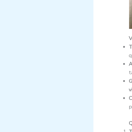
V
T
q
A
t
G
v
C
p
Q
T