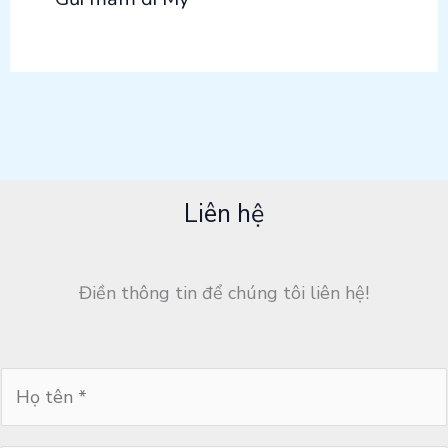
Liên hệ
Điền thông tin để chúng tôi liên hệ!
H
ọ
t