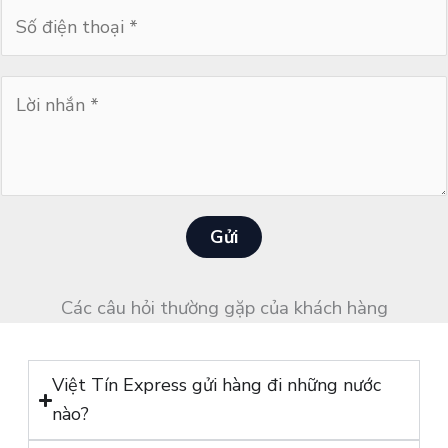
S
ê
ố
n
đ
*
L
i
ờ
ệ
i
n
n
t
h
h
ắ
Gửi
o
n
ạ
*
i
Các câu hỏi thường gặp của khách hàng
*
Việt Tín Express gửi hàng đi những nước
nào?