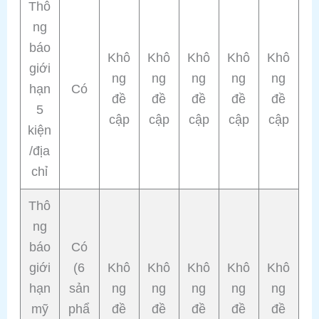
Thô
ng
báo
Khô
Khô
Khô
Khô
Khô
giới
ng
ng
ng
ng
ng
hạn
Có
đề
đề
đề
đề
đề
5
cập
cập
cập
cập
cập
kiện
/địa
chỉ
Thô
ng
báo
Có
giới
(6
Khô
Khô
Khô
Khô
Khô
hạn
sản
ng
ng
ng
ng
ng
mỹ
phẩ
đề
đề
đề
đề
đề