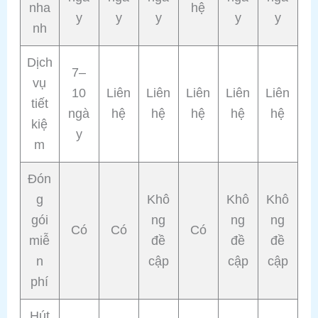
nha
hệ
y
y
y
y
y
nh
Dịch
7–
vụ
10
Liên
Liên
Liên
Liên
Liên
tiết
ngà
hệ
hệ
hệ
hệ
hệ
kiệ
y
m
Đón
g
Khô
Khô
Khô
gói
ng
ng
ng
Có
Có
Có
miễ
đề
đề
đề
n
cập
cập
cập
phí
Hút