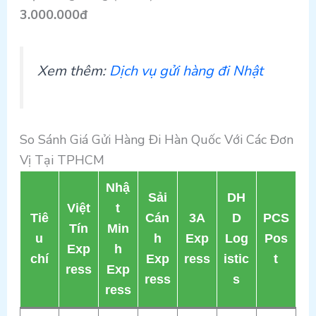
3.000.000đ
Xem thêm:
Dịch vụ gửi hàng đi Nhật
So Sánh Giá Gửi Hàng Đi Hàn Quốc Với Các Đơn
Vị Tại TPHCM
Nhậ
Sải
DH
Việt
t
Tiê
Cán
3A
D
PCS
Tín
Min
u
h
Exp
Log
Pos
Exp
h
chí
Exp
ress
istic
t
ress
Exp
ress
s
ress