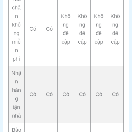
châ
n
Khô
Khô
Khô
Khô
khô
ng
ng
ng
ng
Có
Có
ng
đề
đề
đề
đề
miễ
cập
cập
cập
cập
n
phí
Nhậ
n
hàn
Có
Có
Có
Có
Có
Có
g
tận
nhà
Bảo