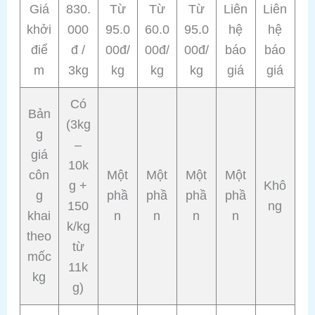
Giá
830.
Từ
Từ
Từ
Liên
Liên
khởi
000
95.0
60.0
95.0
hệ
hệ
điể
đ /
00đ/
00đ/
00đ/
báo
báo
m
3kg
kg
kg
kg
giá
giá
Có
Bản
(3kg
g
–
giá
10k
côn
Một
Một
Một
Một
g +
Khô
g
phầ
phầ
phầ
phầ
150
ng
khai
n
n
n
n
k/kg
theo
từ
mốc
11k
kg
g)