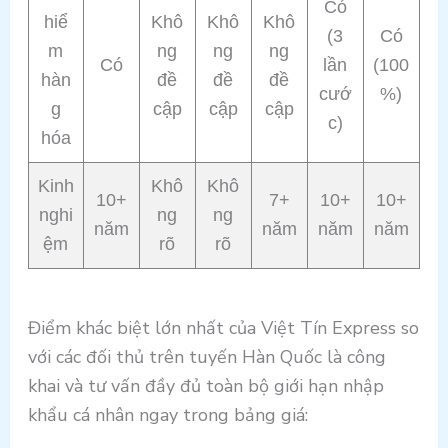
Có
hiể
Khô
Khô
Khô
(3
Có
m
ng
ng
ng
Có
lần
(100
hàn
đề
đề
đề
cướ
%)
g
cập
cập
cập
c)
hóa
Kinh
Khô
Khô
10+
7+
10+
10+
nghi
ng
ng
năm
năm
năm
năm
ệm
rõ
rõ
Điểm khác biệt lớn nhất của Việt Tín Express so
với các đối thủ trên tuyến Hàn Quốc là công
khai và tư vấn đầy đủ toàn bộ giới hạn nhập
khẩu cá nhân ngay trong bảng giá: