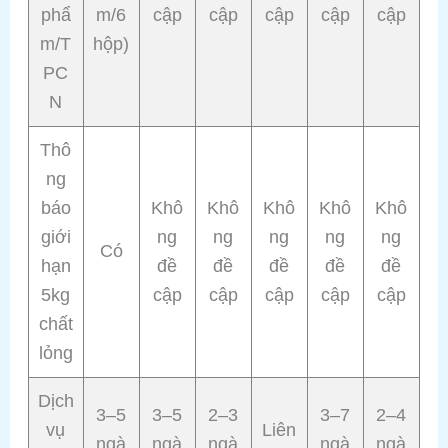
phẩ
m/6
cập
cập
cập
cập
cập
m/T
hộp)
PC
N
Thô
ng
báo
Khô
Khô
Khô
Khô
Khô
giới
ng
ng
ng
ng
ng
Có
hạn
đề
đề
đề
đề
đề
5kg
cập
cập
cập
cập
cập
chất
lỏng
Dịch
3–5
3–5
2–3
3–7
2–4
vụ
Liên
ngà
ngà
ngà
ngà
ngà