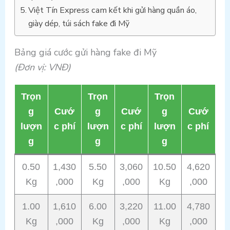
Việt Tín Express cam kết khi gửi hàng quần áo,
giày dép, túi sách fake đi Mỹ
Bảng giá cước gửi hàng fake đi Mỹ
(Đơn vị: VNĐ)
Trọn
Trọn
Trọn
g
Cướ
g
Cướ
g
Cướ
lượn
c phí
lượn
c phí
lượn
c phí
g
g
g
0.50
1,430
5.50
3,060
10.50
4,620
Kg
,000
Kg
,000
Kg
,000
1.00
1,610
6.00
3,220
11.00
4,780
Kg
,000
Kg
,000
Kg
,000