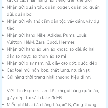
tất cả các nhãn hàng nổi tiếng trên thế giới
Nhận gửi quần tây, quần jogger, quần bò, quần
đùi, quần bơi
Nhận gửi váy thổ cẩm dân tộc, váy đầm, váy dự
tiệc
Nhận gửi hàng Nike, Adidas, Puma, Louis
Vuitton, H&M, Zara, Gucci, Hermes
Nhận gửi hàng áo len, áo khoác, áo dài, áo hai
dây, áo ngực, áo thun, áo sơ mi
Nhận gửi giày nam, nữ, giày cao gót, guốc, dép
Các loại mũ, nón, bóp, thắt lưng, nơ, cà vạt.
Gửi hàng thời trang nhái thương hiệu đi mỹ
Việt Tín Express cam kết khi gửi hàng quần áo,
giày dép, túi sách fake đi Mỹ
Miễn phí khai báo hàng hóa, xử lý, đóng thùng