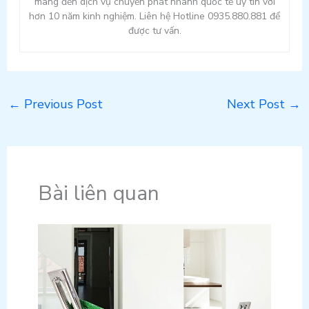
mang đến dịch vụ chuyển phát nhanh quốc tế uy tín với
hơn 10 năm kinh nghiệm. Liên hệ Hotline 0935.880.881 để
được tư vấn.
←
Previous Post
Next Post
→
Bài liên quan