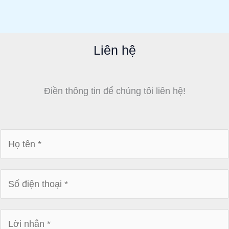
Liên hệ
Điền thông tin để chúng tôi liên hệ!
H
ọ
t
S
ê
ố
n
đ
*
L
i