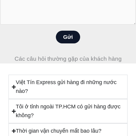
ờ
ệ
i
n
n
t
h
h
ắ
Gửi
o
n
ạ
*
i
Các câu hỏi thường gặp của khách hàng
*
Việt Tín Express gửi hàng đi những nước
nào?
Tôi ở tỉnh ngoài TP.HCM có gửi hàng được
không?
Thời gian vận chuyển mất bao lâu?