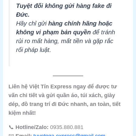
Tuyệt đối không gửi hàng fake đi
Đức.
Hãy chỉ gửi
hàng chính hãng hoặc
không vi phạm bản quyền
để tránh
rủi ro mất hàng, mất tiền và gặp rắc
rối pháp luật.
Liên hệ Việt Tín Express ngay để được tư
vấn chi tiết và gửi quần áo, túi xách, giày
dép, đồ trang trí đi Đức nhanh, an toàn, tiết
kiệm nhất!
📞
Hotline/Zalo:
0935.880.881
📧
Email:
tuyetnga.express@gmail.com