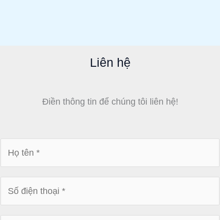
Liên hệ
Điền thông tin để chúng tôi liên hệ!
H
ọ
t
S
ê
ố
n
đ
*