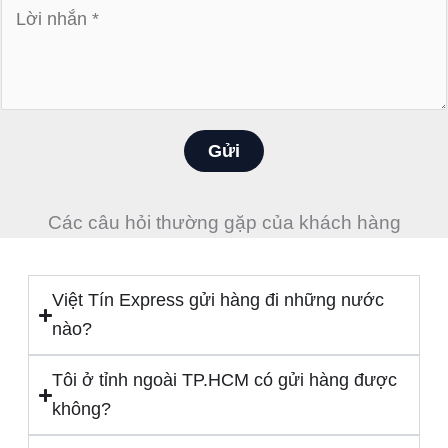
L
i
ờ
ệ
i
n
n
t
h
h
ắ
Gửi
o
n
ạ
*
i
Các câu hỏi thường gặp của khách hàng
*
Việt Tín Express gửi hàng đi những nước
nào?
Tôi ở tỉnh ngoài TP.HCM có gửi hàng được
không?