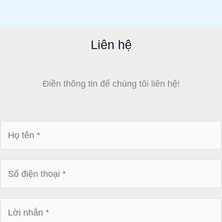
Liên hệ
Điền thông tin để chúng tôi liên hệ!
H
ọ
t
S
ê
ố
n
đ
*
L
i
ờ