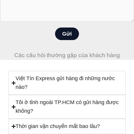
ệ
i
n
n
t
h
h
ắ
Gửi
o
n
ạ
*
i
Các câu hỏi thường gặp của khách hàng
*
Việt Tín Express gửi hàng đi những nước
nào?
Tôi ở tỉnh ngoài TP.HCM có gửi hàng được
không?
Thời gian vận chuyển mất bao lâu?